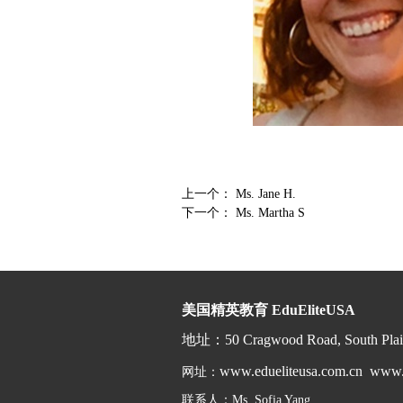
上一个：
Ms. Jane H.
下一个：
Ms. Martha S
美国精英教育 EduEliteUSA
地址
：
50 Cragwood Road, South Plai
www.edueliteusa.com.cn
www.
网址：
联系人：Ms. Sofia Yang