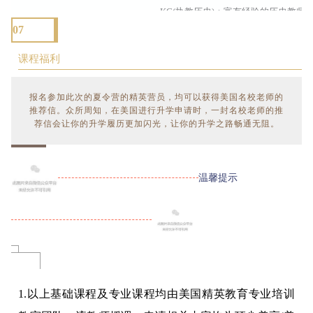
KC(执教历史)：富有经验的历史教师
07
深入地理解。
课程福利
2
Governors Academy
报名参加此次的夏令营的精英营员，均可以获得美国名校老师的
推荐信。众所周知，在美国进行升学申请时，一封名校老师的推
JT（执教英语）：老师多年从事SAT
荐信会让你的升学履历更加闪光，让你的升学之路畅通无阻。
的培训工作，总结了丰富的应试技巧
学生的语言成绩。
温馨提示
3
Northfield Mt.Hermon
GL、KF、LS、LC（执教英语）：
的寄宿制高中，每年招收一部分国际
该校的英文教师由此十分擅长针对国
同国家的学生提升英文能力。
1.以上基础课程及专业课程均由美国精英教育专业培训