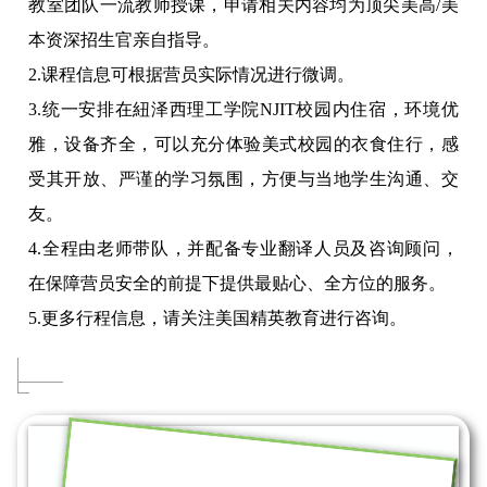
教室团队一流教师授课，申请相关内容均为顶尖美高/美
4
本资深招生官亲自指导。
Taft School
2.课程信息可根据营员实际情况进行微调。
KB（执教英语）：塔夫特中学顶尖英
3.统一安排在紐泽西理工学院NJIT校园内住宿，环境优
生喜爱，能够根据学生兴趣、态度制
雅，设备齐全，可以充分体验美式校园的衣食住行，感
活泼的课堂氛围。AS、BF、JL、M
受其开放、严谨的学习氛围，方便与当地学生沟通、交
历史教师拥有多年的授课经验，对于
习惯和发展方式有着深刻地体会和研
友。
4.全程由老师带队，并配备专业翻译人员及咨询顾问，
5
在保障营员安全的前提下提供最贴心、全方位的服务。
Hotchkiss School
5.更多行程信息，请关注美国精英教育进行咨询。
DH(执教历史)：优秀的历史文化研究
等人文学科融会贯通，注重培养学生
6
Milton Academy